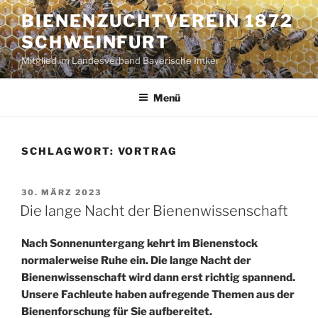
Zum
BIENENZUCHTVEREIN 1872
Inhalt
SCHWEINFURT
springen
Mitglied im Landesverband Bayerische Imker
Menü
SCHLAGWORT:
VORTRAG
VERÖFFENTLICHT
30. MÄRZ 2023
AM
Die lange Nacht der Bienenwissenschaft
Nach Sonnenuntergang kehrt im Bienenstock
normalerweise Ruhe ein. Die lange Nacht der
Bienenwissenschaft wird dann erst richtig spannend.
Unsere Fachleute haben aufregende Themen aus der
Bienenforschung für Sie aufbereitet.